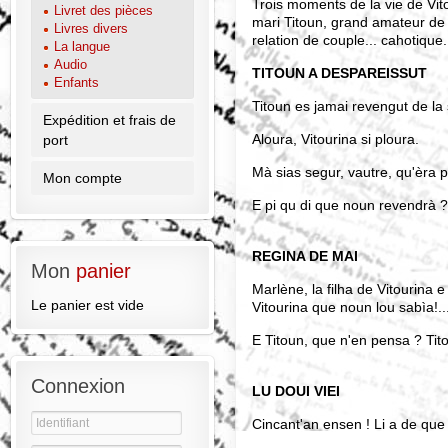
Trois moments de la vie de Vit
Livret des pièces
mari Titoun, grand amateur de 
Livres divers
relation de couple... cahotique.
La langue
Audio
TITOUN A DESPAREISSUT
Enfants
Titoun es jamai revengut de la
Expédition et frais de
Aloura, Vitourina si ploura.
port
Mà sias segur, vautre, qu'èra p
Mon compte
E pi qu di que noun revendrà 
REGINA DE MAI
Mon
panier
Marlène, la filha de Vitourina 
Le panier est vide
Vitourina que noun lou sabìa!..
E Titoun, que n'en pensa ? Tit
Connexion
LU DOUI VIEI
Cincant'an ensen ! Li a de que 