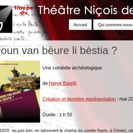
Accueil
Qui sommes-nous
oun van bèure li bèstia ?
Une comédie archéologique
de
Hervé Barelli
Création et dernière représentation
: mai 2
Durée : 1 h 50
1820, ou pas loin, en labourant le champ du comte Garin, à Cimiez, u