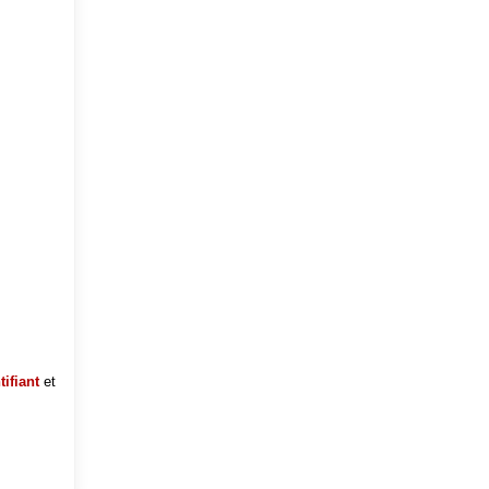
tifiant
et