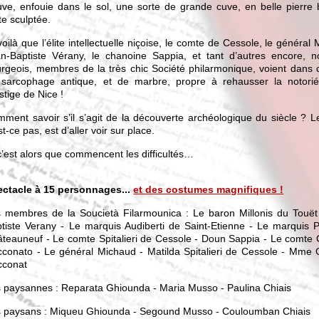
uve, enfouie dans le sol, une sorte de grande cuve, en belle pierre 
te sculptée.
voilà que l’élite intellectuelle niçoise, le comte de Cessole, le général
n-Baptiste Vérany, le chanoine Sappia, et tant d’autres encore, n
rgeois, membres de la très chic Société philarmonique, voient dans c
sarcophage antique, et de marbre, propre à rehausser la notorié
stige de Nice !
ment savoir s’il s’agit de la découverte archéologique du siècle ? L
st-ce pas, est d’aller voir sur place.
c’est alors que commencent les difficultés…
ctacle à 15 personnages...
et des costumes magnifiques !
 membres de la Soucietà Filarmounica : Le baron Millonis du Touët
tiste Verany - Le marquis Audiberti de Saint-Etienne - Le marquis 
teauneuf - Le comte Spitalieri de Cessole - Doun Sappia - Le comte 
conato - Le général Michaud - Matilda Spitalieri de Cessole - Mme 
cconat
 paysannes : Reparata Ghiounda - Maria Musso - Paulina Chiais
 paysans : Miqueu Ghiounda - Segound Musso - Couloumban Chiais