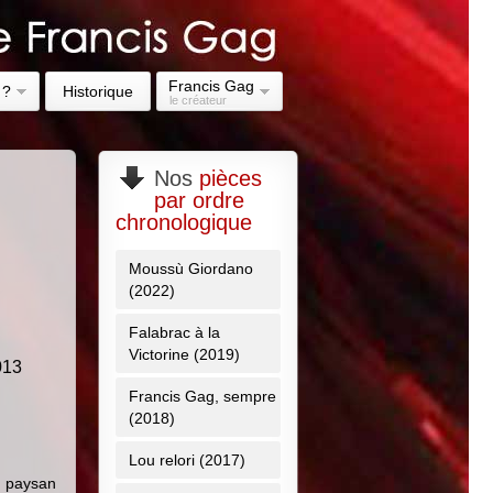
Francis Gag
 ?
Historique
le créateur
Nos
pièces
par ordre
chronologique
Moussù Giordano
(2022)
Falabrac à la
Victorine (2019)
013
Francis Gag, sempre
(2018)
Lou relori (2017)
n paysan