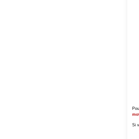
Pou
mo
Si 