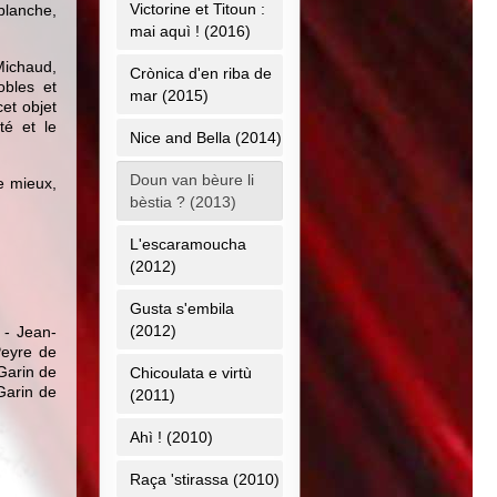
Victorine et Titoun :
blanche,
mai aquì ! (2016)
 Michaud,
Crònica d'en riba de
obles et
mar (2015)
et objet
té et le
Nice and Bella (2014)
Doun van bèure li
e mieux,
bèstia ? (2013)
L'escaramoucha
(2012)
Gusta s'embila
(2012)
 - Jean-
Peyre de
Garin de
Chicoulata e virtù
Garin de
(2011)
Ahì ! (2010)
Raça 'stirassa (2010)