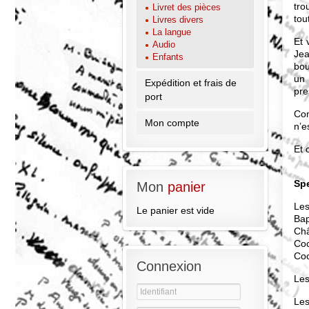
tro
Livret des pièces
tou
Livres divers
La langue
Et 
Audio
Jea
Enfants
bou
un 
Expédition et frais de
pre
port
Com
Mon compte
n’e
Et 
Spe
Mon
panier
Les
Le panier est vide
Bap
Châ
Coc
Co
Connexion
Les
Les