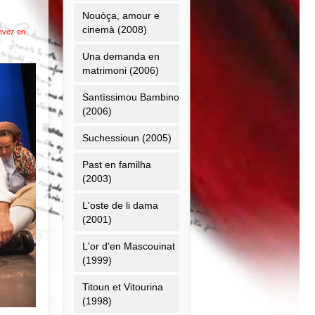
Nouòça, amour e
cinemà (2008)
devez en
Una demanda en
matrimoni (2006)
Santìssimou Bambino
(2006)
Suchessioun (2005)
Past en familha
(2003)
L'oste de li dama
(2001)
L'or d'en Mascouinat
(1999)
Titoun et Vitourina
(1998)