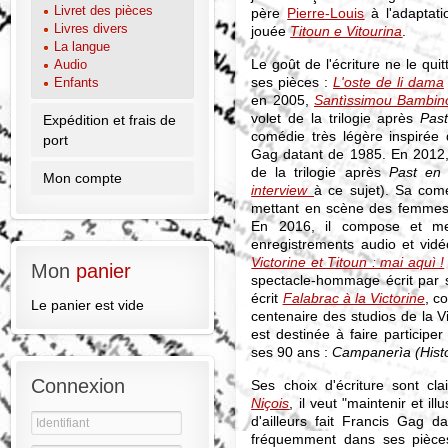
Livret des pièces
père
Pierre-Louis
à l'adaptat
Livres divers
jouée
Titoun e Vitourina
.
La langue
Le goût de l'écriture ne le qui
Audio
ses pièces :
L'oste de li dama
Enfants
en 2005,
Santìssimou Bambin
volet de la trilogie après
Past
Expédition et frais de
comédie très légère inspirée
port
Gag datant de 1985. En 2012
de la trilogie après
Past en 
Mon compte
interview
à ce sujet). Sa co
mettant en scène des femmes 
En 2016, il compose et met
enregistrements audio et vid
Victorine et Titoun : mai aquì !
Mon
panier
spectacle-hommage écrit par s
écrit
Falabrac à la Victorine
, c
Le panier est vide
centenaire des studios de la Vi
est destinée à faire participe
ses 90 ans :
Campanerìa (Histo
Connexion
Ses choix d'écriture sont cl
Niçois
, il veut "maintenir et il
d'ailleurs fait Francis Gag 
fréquemment dans ses pièces