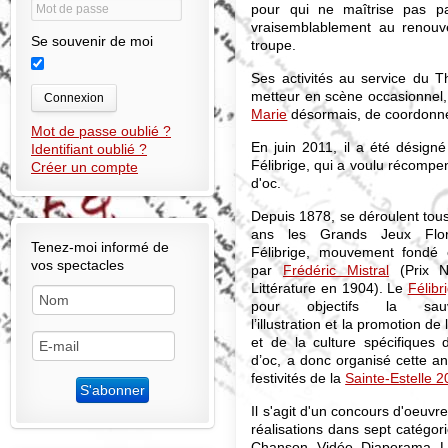
pour qui ne maîtrise pas pa
vraisemblablement au renouv
Se souvenir de moi
troupe.
Ses activités au service du T
metteur en scène occasionnel, 
Connexion
Marie
désormais, de coordonner
Mot de passe oublié ?
En juin 2011, il a été désign
Identifiant oublié ?
Félibrige, qui a voulu récompe
Créer un compte
d'oc.
Depuis 1878, se déroulent tous
ans les Grands Jeux Flo
Tenez-moi informé de
Félibrige, mouvement fondé
vos spectacles
par
Frédéric Mistral
(Prix N
Littérature en 1904). Le
Félibr
pour objectifs la sauv
l’illustration et la promotion de
et de la culture spécifiques
d’oc, a donc organisé cette a
festivités de la
Sainte-Estelle 
Il s'agit d'un concours d'oeuvr
réalisations dans sept catégor
Chanson, Vidéo, Diaporama. Le