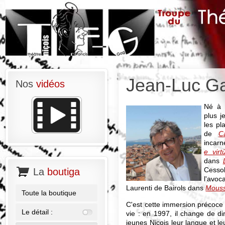
Jean-Luc G
Nos
vidéos
Né à 
plus j
les pl
de
C
incarn
e virt
dans
Cesso
La
boutiga
l'avo
Laurenti de Bairols dans
Mouss
Toute la boutique
C'est cette immersion précoce
Le détail :
vie : en 1997, il change de dir
jeunes Niçois leur langue et leu