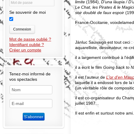
limite
(1984),
D’una làupia / D’u
Le Chat, les Pirates & le Magic
Se souvenir de moi
soir doublé de faux espoir
(199
France-Occitanie, voixdelame
Connexion
Mot de passe oublié ?
Jànluc Sauvaigo est tout ceci :
Identifiant oublié ?
aquarelliste, dessinateur, re-cr
Créer un compte
il a largement contribué à l'édi
il a écrit le film
Going back to N
Tenez-moi informé de
il est l'auteur de
L'or d'en Masc
vos spectacles
laquelle il a endossé lors de la
(un véritable rôle de compositio
i
l est co-organisateur du Cham
juillet 1987...
Il est enfin et surtout notre ami