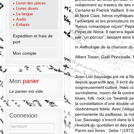
Livret des pièces
notamment au travers de ses r
Livres divers
Certano et Patrick Vaillant. Il
La langue
et Noré Ciais, héros mythiques 
Audio
l'adversité et les promoteurs 
Enfants
"héros romantique niçois" Pepi
Pepin de Nissa
. Il narrera éga
Expédition et frais de
par "un pòrcas", laissant ainsi 
port
in
Anthologie de la chanson d
Mon compte
Albert Tosan, Gaël Princivalle,
Joan-Luc Sauvaigo est né à Nice
Mon
panier
depuis quarante ans. Il écrit d
soigneusement cultivé, mais o
Le panier est vide
surréalisme, nourri de la contr
blues, folk, rock, ce “beatnik 
la constellation d’une double ut
obstinément fidèle. Avec l’élé
permanente du paillasse, la mé
Connexion
Luc Sauvaigo s’inscrit dans l
rêveurs du quotidien et des po
Parmi ses livres :
Seba !
(1972