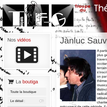
Jànluc Sauv
Nos
vidéos
A part
plus g
traver
occita
terrai
s'insc
on par
thèmes
La
boutiga
musica
distinc
Toute la boutique
radica
utilis
Le détail :
chante
précurseur de cette période. Il 