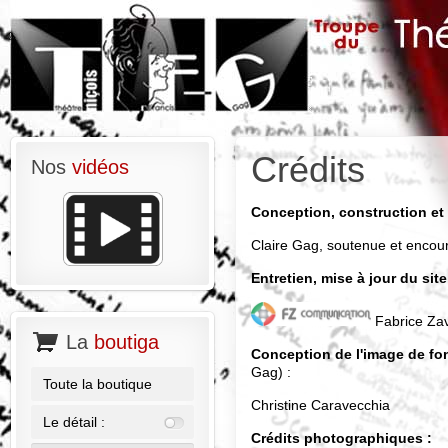
Crédits
Nos
vidéos
Conception, construction et 
Claire Gag, soutenue et enco
Entretien, mise à jour du site
Fabrice Zav
La
boutiga
Conception de l'image de fo
Gag) :
Toute la boutique
Christine Caravecchia
Le détail :
Crédits photographiques :