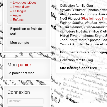
Livret des pièces
Collection famille Gag
Livres divers
Sylvain D'Hulster : photos div
La langue
Alain Lombardo : photos diver
Audio
Noël Fiorucci (
Plus loin que l'
Enfants
Past en familha, Nouòça, amour
Gusta s'embila, L'escaramoucha
Expédition et frais de
van bèure li bèstia ?, Nice & el
port
Hervé Rivano : photos
Segne B
Jean-Pierre Morel : photos
San
Mon compte
Yannick Arnolfo :
Victorine et T
Documents divers, iconograp
Collection famille Gag
Mon
panier
Site hébergé chez OVH
Le panier est vide
Connexion