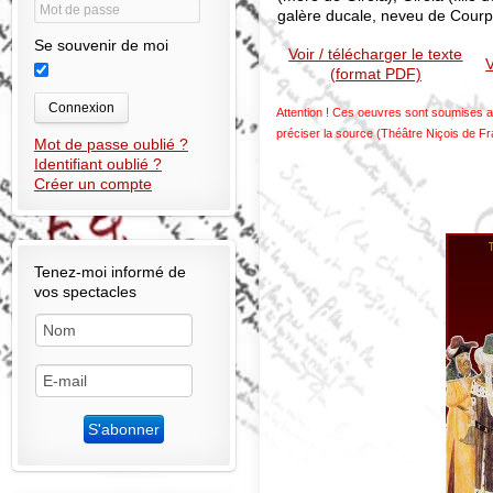
galère ducale, neveu de Courpat
Se souvenir de moi
Voir / télécharger le texte
V
(format PDF)
Connexion
Attention ! Ces oeuvres sont soumises au
préciser la source (Théâtre Niçois de F
Mot de passe oublié ?
Identifiant oublié ?
Créer un compte
Tenez-moi informé de
vos spectacles