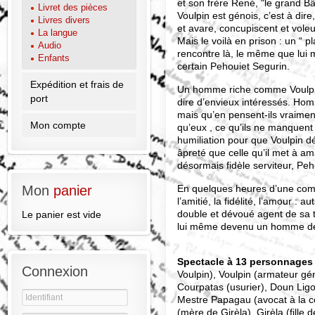
et son frère René, "le grand B
Livret des pièces
Voulpin est génois, c’est à dire
Livres divers
et avare, concupiscent et voleur.
La langue
Mais le voilà en prison : un “ p
Audio
rencontre là, le même que lui 
Enfants
certain Pehouiet Segurin.
Expédition et frais de
Un homme riche comme Voulpin, 
port
dire d’envieux intéressés. Hom
mais qu’en pensent-ils vraiment
Mon compte
qu’eux , ce qu’ils ne manquent 
humiliation pour que Voulpin d
âpreté que celle qu’il met à am
désormais fidèle serviteur, Peh
En quelques heures d’une comé
Mon
panier
l’amitié, la fidélité, l’amour : 
double et dévoué agent de sa tr
Le panier est vide
lui même devenu un homme de
Spectacle à 13 personnages
Connexion
Voulpin), Voulpin (armateur gén
Courpatas (usurier), Doun Lig
Mestre Papagau (avocat à la c
(mère de Girèla), Girèla (fille