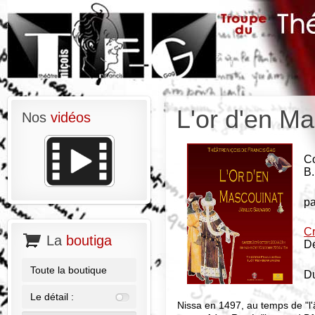
L'or d'en M
Nos
vidéos
Co
B.
p
Cr
La
boutiga
De
Toute la boutique
Du
Le détail :
Nissa en 1497, au temps de "l'â