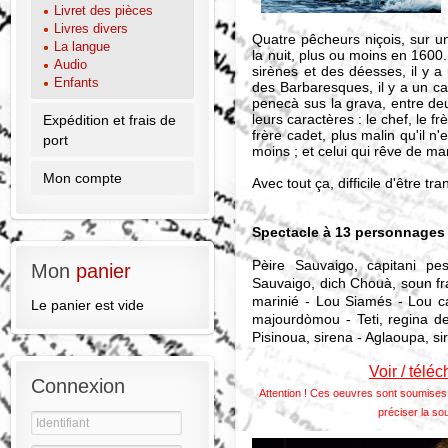
Livret des pièces
Livres divers
Quatre pêcheurs niçois, sur un
La langue
la nuit, plus ou moins en 1600. 
Audio
sirènes et des déesses, il y a u
Enfants
des Barbaresques, il y a un c
penecà sus la grava, entre deu
leurs caractères : le chef, le frè
Expédition et frais de
frère cadet, plus malin qu'il n'e
port
moins ; et celui qui rêve de m
Mon compte
Avec tout ça, difficile d'être tr
Spectacle à 13 personnages
Pèire Sauvaigo, capitani p
Mon
panier
Sauvaigo, dich Chouà, soun frai
marinié - Lou Siamés - Lou c
Le panier est vide
majourdòmou - Teti, regina de l
Pisinoua, sirena - Aglaoupa, si
Voir / télé
Connexion
Attention ! Ces oeuvres sont soumises 
préciser la so