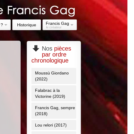
Francis Gag
 ?
Historique
le créateur
Nos
pièces
par ordre
chronologique
Moussù Giordano
(2022)
Falabrac à la
Victorine (2019)
Francis Gag, sempre
(2018)
Lou relori (2017)