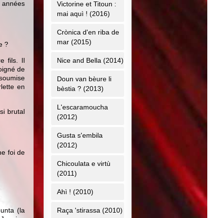
s années
Victorine et Titoun :
mai aquì ! (2016)
Crònica d'en riba de
mar (2015)
e ?
fils. Il
Nice and Bella (2014)
loigné de
 soumise
Doun van bèure li
lette en
bèstia ? (2013)
L'escaramoucha
si brutal
(2012)
Gusta s'embila
(2012)
e foi de
Chicoulata e virtù
(2011)
Ahì ! (2010)
unta (la
Raça 'stirassa (2010)