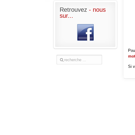
Retrouvez
- nous
sur...
Pou
mot
Si 