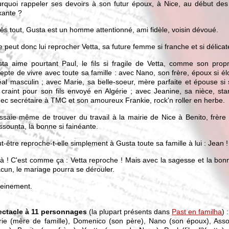
rquoi rappeler ses devoirs à son futur époux, à Nice, au début de
xante ?
ès tout, Gusta est un homme attentionné, ami fidèle, voisin dévoué.
 peut donc lui reprocher Vetta, sa future femme si franche et si délicat
ta aime pourtant Paul, le fils si fragile de Vetta, comme son propre 
epte de vivre avec toute sa famille : avec Nano, son frère, époux si é
déal masculin ; avec Marie, sa belle-soeur, mère parfaite et épouse si
 craint pour son fils envoyé en Algérie ; avec Jeanine, sa nièce, star
ec secrétaire à TMC et son amoureux Frankie, rock'n roller en herbe.
essaie même de trouver du travail à la mairie de Nice à Benito, frère 
ssounta, la bonne si fainéante.
t-être reproche-t-elle simplement à Gusta toute sa famille à lui : Jean !
là ! C'est comme ça : Vetta reproche ! Mais avec la sagesse et la bonn
cun, le mariage pourra se dérouler.
einement.
ectacle à 11 personnages
(la plupart présents dans
Past en familha
) :
ie (mère de famille), Domenico (son père), Nano (son époux), Asso