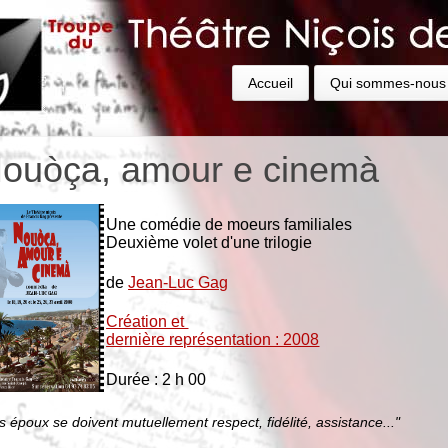
Accueil
Qui sommes-nous
ouòça, amour e cinemà
Une comédie de moeurs familiales
Deuxième volet d'une trilogie
de
Jean-Luc Gag
Création et
dernière représentation : 2008
Durée : 2 h 00
s époux se doivent mutuellement respect, fidélité, assistance..."