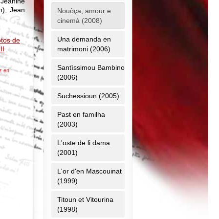
 Jeanine
n), Jean
Nouòça, amour e
cinemà (2008)
Una demanda en
otos de
II
matrimoni (2006)
Santìssimou Bambino
z en
(2006)
Suchessioun (2005)
Past en familha
(2003)
L'oste de li dama
(2001)
L'or d'en Mascouinat
(1999)
Titoun et Vitourina
(1998)