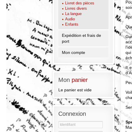
Pou
Livret des pièces
soi
Livres divers
La langue
Apr
Audio
Enfants
Que
Expédition et frais de
Gus
port
acc
l'i
qui
Mon compte
éch
Il 
d'A
Mon
panier
Peu
Le panier est vide
Voi
cha
Ser
Connexion
Sp
Mar