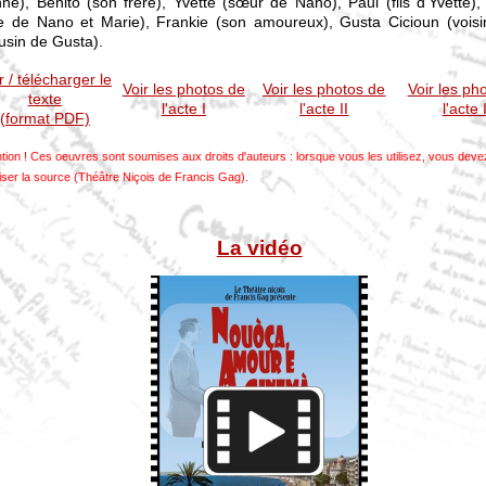
ne), Benito (son frère), Yvette (sœur de Nano), Paul (fils d'Yvette),
lle de Nano et Marie), Frankie (son amoureux), Gusta Cicioun (voisi
usin de Gusta).
r / télécharger le
Voir les photos de
Voir les photos de
Voir les ph
texte
l'acte I
l'acte II
l'acte I
(format PDF)
ntion ! Ces oeuvres sont soumises aux droits d'auteurs : lorsque vous les utilisez, vous deve
iser la source (Théâtre Niçois de Francis Gag).
La vidéo