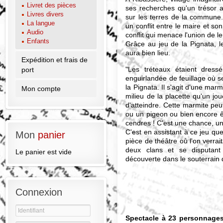
Livret des pièces
ses recherches qu'un trésor a
Livres divers
sur les terres de la commune.
La langue
un conflit entre le maire et so
Audio
conflit qui menace l'union de le
Enfants
Grâce au jeu de la Pignata, l
aura bien lieu.
Expédition et frais de
"Les tréteaux étaient dressé
port
enguirlandée de feuillage où se
la Pignata. Il s'agit d'une ma
Mon compte
milieu de la placette qu'un jo
d'atteindre. Cette marmite peut
ou un pigeon ou bien encore êt
cendres ! C'est une chance, un 
C'est en assistant à ce jeu que
Mon
panier
pièce de théâtre où l'on verrai
deux clans et se disputant
Le panier est vide
découverte dans le souterrain 
Connexion
Spectacle à 23 personnage