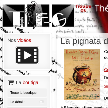
La pignata d
Nos
vidéos
Co
d
Cr
De
La
boutiga
Vo
Toute la boutique
Du
Le détail :
A Ribassière, village imaginai