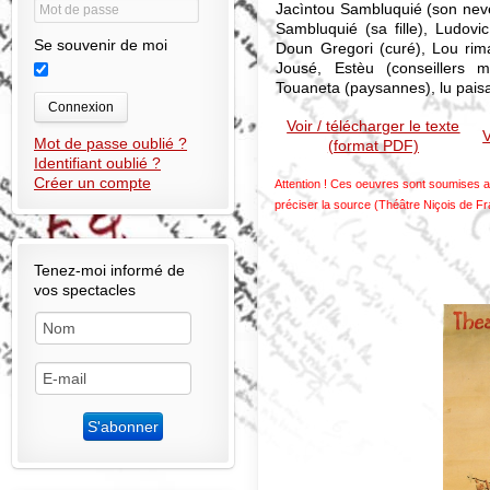
Jacìntou Sambluquié (son nev
Sambluquié (sa fille), Ludovic 
Se souvenir de moi
Doun Gregori (curé), Lou rima
Jousé, Estèu (conseillers m
Touaneta (paysannes), lu pais
Connexion
Voir / télécharger le texte
V
Mot de passe oublié ?
(format PDF)
Identifiant oublié ?
Créer un compte
Attention ! Ces oeuvres sont soumises au
préciser la source (Théâtre Niçois de F
Tenez-moi informé de
vos spectacles