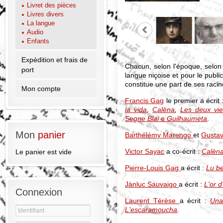
Livret des pièces
Livres divers
La langue
Audio
Enfants
Expédition et frais de
Chacun, selon l'époque, selon 
port
langue niçoise et pour le public
constitue une part de ses racin
Mon compte
Francis Gag
le premier a écrit 
la vida
,
Calèna
,
Les deux vi
Segne Blai e Guilhaumeta
.
Mon
panier
Barthélémy Marengo
et
Gustav
Victor Sayac
a co-écrit :
Calèn
Le panier est vide
Pierre-Louis Gag
a écrit :
Lu b
Jànluc Sauvaigo
a écrit :
L'or 
Connexion
Laurent Térèse
a écrit :
Una
L'escaramoucha
.