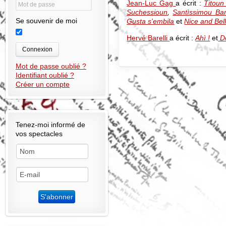
Jean-Luc Gag
a écrit :
Titoun
Suchessioun
,
Santìssimou Ba
Se souvenir de moi
Gusta s'embila
et
Nice and Bel
Hervé Barelli
a écrit :
Ahì !
et
Do
Connexion
Mot de passe oublié ?
Identifiant oublié ?
Créer un compte
Tenez-moi informé de
vos spectacles