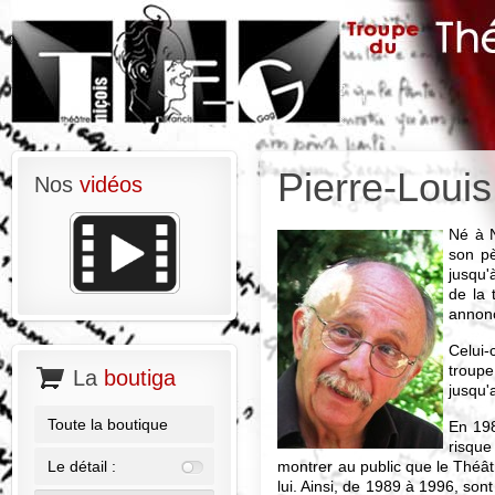
Pierre-Loui
Nos
vidéos
Né à N
son pè
jusqu
de la 
annonc
Celui
troupe
La
boutiga
jusqu'
Toute la boutique
En 198
risque
montrer au public que le Théât
Le détail :
lui. Ainsi, de 1989 à 1996, son