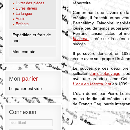
répertoire.
Livret des pièces
Livres divers
Comprenant que l'avenir de la
La langue
création, il franchit un nouvea
Audio
Barthélémy Taladoire inspi
Enfants
jouée peu de temps auparavant 
Ferrandi, ancien acteur et m
Expédition et frais de
bessoun
, créée sur la scène
port
succès.
Mon compte
Il persévère donc et, en 199
écrite avec son propre fils Jea
Le succès de ces deux prem
solliciter
Jànluc Sauvaigo
, poè
Mon
panier
avait une grande estime. Cette
L'or d'en Mascouinat
en 1999.
Le panier est vide
L'élan donné par Pierre-Loui
moins de dix-huit créations on
de Francis Gag, partie intégran
Connexion