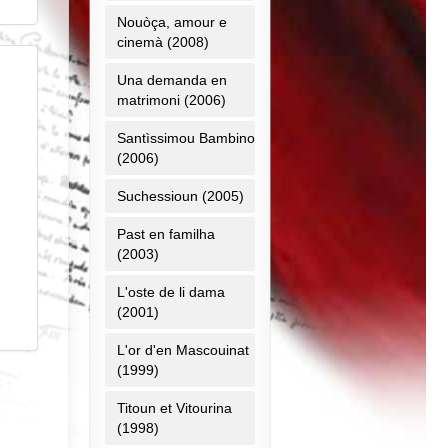
Nouòça, amour e
cinemà (2008)
Una demanda en
matrimoni (2006)
Santìssimou Bambino
(2006)
Suchessioun (2005)
Past en familha
(2003)
L'oste de li dama
(2001)
L'or d'en Mascouinat
(1999)
Titoun et Vitourina
(1998)