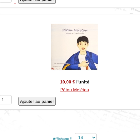
–
10,00 €
l'unité
Pètou Melètou
+
–
Affichage #