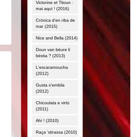
Victorine et Titoun :
mai aquì ! (2016)
Crònica d'en riba de
mar (2015)
Nice and Bella (2014)
Doun van bèure li
bèstia ? (2013)
L'escaramoucha
(2012)
Gusta s'embila
(2012)
Chicoulata e virtù
(2011)
Ahì ! (2010)
Raça 'stirassa (2010)