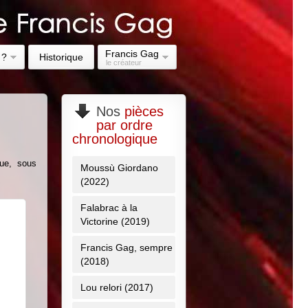
Francis Gag
 ?
Historique
le créateur
Nos
pièces
par ordre
chronologique
gue, sous
Moussù Giordano
(2022)
Falabrac à la
Victorine (2019)
Francis Gag, sempre
(2018)
Lou relori (2017)