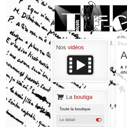
Nos
vidéos
A
A l
dif
La
boutiga
Toute la boutique
Le détail :