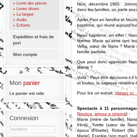
Livret des pièces
Nice, décembre 1965 : Johnny 
Livres divers
dans les familles, on parle enc
La langue
Après
Past en familha
et
Nouòç
Audio
baptême, qui réunit aujourd'hui 
Enfants
Beau baptême, en effet ! Nano 
Expédition et frais de
femme Marie qu'aime tant leu
port
Vetta, sœur de Nano ? Marie 
famille parfaite.
Mon compte
Que peut donc apprécier Nano
liberté ?
Voilà ! Peut-être découvre-t-il
Mon
panier
et toutes, la sagesse rétablira-t
Pour lire un extrait,
cliquez ici..
Le panier est vide
Spectacle à 11 personnage
Nouòça, amour e cinemà
) :
Connexion
Marie (mère de famille), Nano
frère), Yvette (sœur de Nano)
époux d'Yvette), Robert (fil
Marie), Frankie (son mari), Isa