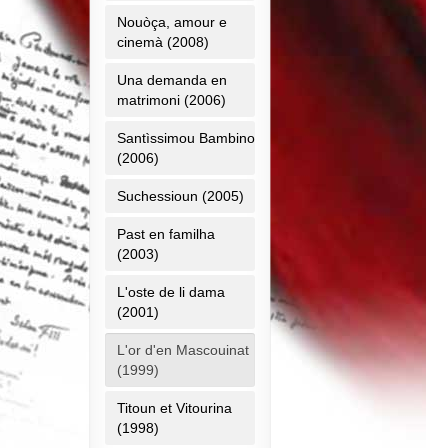
Nouòça, amour e
cinemà (2008)
Una demanda en
matrimoni (2006)
Santìssimou Bambino
(2006)
Suchessioun (2005)
Past en familha
(2003)
L'oste de li dama
(2001)
L'or d'en Mascouinat
(1999)
Titoun et Vitourina
(1998)