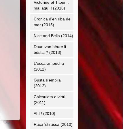
Victorine et Titoun :
mai aquì ! (2016)
Crònica d'en riba de
mar (2015)
Nice and Bella (2014)
Doun van bèure li
bèstia ? (2013)
L'escaramoucha
(2012)
Gusta s'embila
(2012)
Chicoulata e virtù
(2011)
Ahì ! (2010)
Raça 'stirassa (2010)