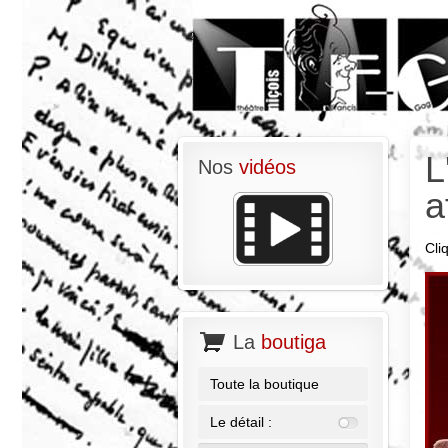
L
Nos
vidéos
a
Cli
La
boutiga
Toute la boutique
Le détail :