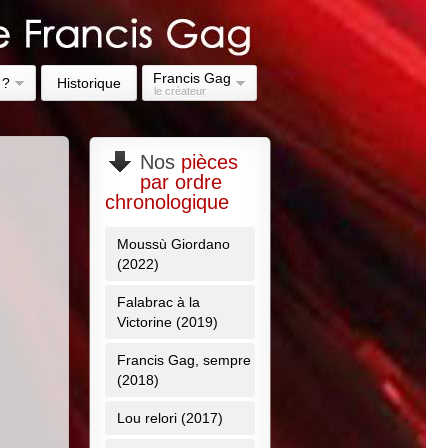
Francis Gag
 ?
Historique
le créateur
Nos
pièces
par ordre
chronologique
Moussù Giordano
(2022)
Falabrac à la
Victorine (2019)
Francis Gag, sempre
(2018)
Lou relori (2017)