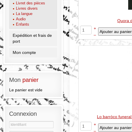
Livret des pièces
Livres divers
La langue
Audio
Quora d
Enfants
+
–
Expédition et frais de
port
Mon compte
Mon
panier
Le panier est vide
Connexion
Lo barròco funera
+
–