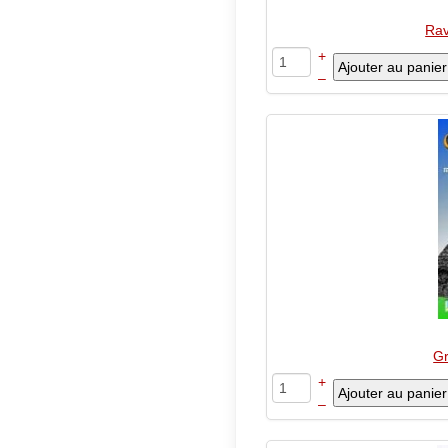
Rav
+
–
G
+
–