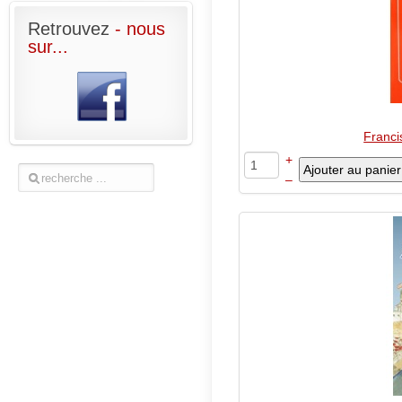
Retrouvez
- nous
sur...
Franci
+
–