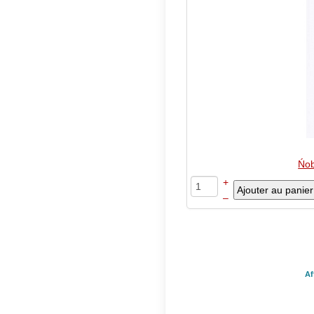
Ńob
+
–
Af