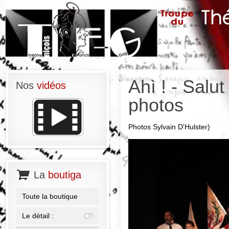
Ahì ! - Salut
Nos
vidéos
photos
Photos Sylvain D'Hulster)
La
boutiga
Toute la boutique
Le détail :