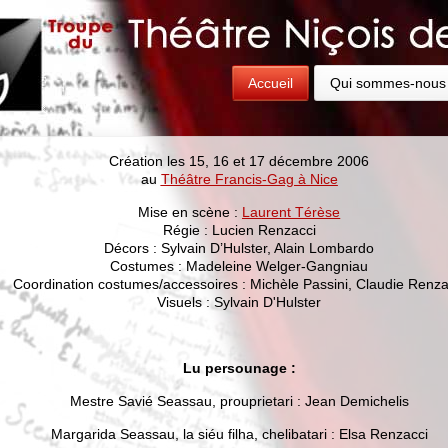
Accueil
Qui sommes-nous
Création les 15, 16 et 17 décembre 2006
au
Théâtre Francis-Gag à Nice
Mise en scène :
Laurent Térèse
Régie : Lucien Renzacci
Décors : Sylvain D’Hulster, Alain Lombardo
Costumes : Madeleine Welger-Gangniau
Coordination costumes/accessoires : Michèle Passini, Claudie Renza
Visuels : Sylvain D'Hulster
Lu persounage :
Mestre Savié Seassau, prouprietari : Jean Demichelis
Margarida Seassau, la siéu filha, chelibatari : Elsa Renzacci