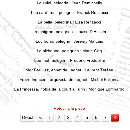
Lou vièi, pelegrin : Jean Demichelis
Lou sant-frust, pelegrin : Franck Renzacci
La bella, pelegrina : Elsa Renzacci
La maigran, pelegrina : Louise D’Hulster
Lou borni, pelegrin : Jérémy Marçais
La pichouna, pelegrina : Marie Gag
Lou mut, pelegrin : Frédéric Freddolini
Mgr Barullaz, abbat de Laghet : Laurent Térèse
Fraire Inoucent, arquivista de Laghet : Michel Pallanca
La Princessa, nobla de la court à Turin : Monique Lombardo
Retour
à la pièce
Début
«
1
2
3
4
5
6
7
8