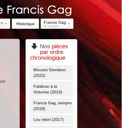
Francis Gag
 ?
Historique
le créateur
Nos
pièces
par ordre
chronologique
Moussù Giordano
(2022)
cci
Falabrac à la
Victorine (2019)
Francis Gag, sempre
(2018)
Lou relori (2017)