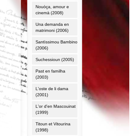
Nouòça, amour e
cinemà (2008)
Una demanda en
matrimoni (2006)
Santìssimou Bambino
(2006)
Suchessioun (2005)
Past en familha
(2003)
L'oste de li dama
(2001)
L'or d'en Mascouinat
(1999)
Titoun et Vitourina
(1998)