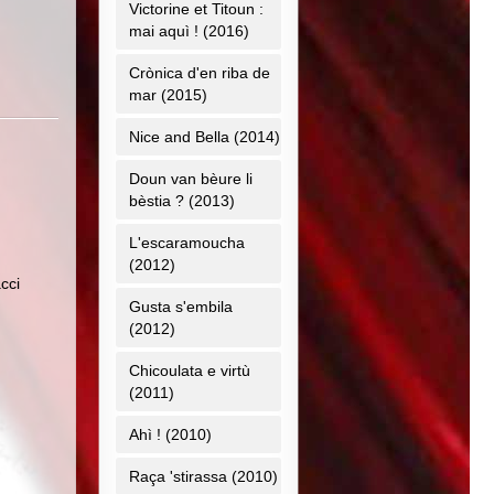
Victorine et Titoun :
mai aquì ! (2016)
Crònica d'en riba de
mar (2015)
Nice and Bella (2014)
Doun van bèure li
bèstia ? (2013)
L'escaramoucha
(2012)
cci
Gusta s'embila
(2012)
Chicoulata e virtù
(2011)
Ahì ! (2010)
Raça 'stirassa (2010)