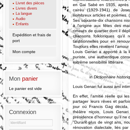
Livret des pièces
en Gai Sabé en 1935, après a
Livres divers
cairèu (1929-1941) de Josep
La langue
nombreux articles et poèmes. (.
Audio
Ses soixante-dix chansons nis
Enfants
à l'origine aux fêtes des m
rimeurs de quartier dont il dép
Expédition et frais de
chansons folkloriques qu'il 
port
tarditionnelles pour en renouve
Toujours elles révèlent l'amour 
Louis Genari a apporté à la l
Mon compte
puriste, une authentique con
extrême sensibilité littéraire.
in
Dictionnaire histor
Mon
panier
Louis Genari fut aussi ami int
Le panier est vide
En effet, l'amitié réelle qui l
partager leurs rêves et parfoi
jour où Francis Gag décida
Connexion
théâtre niçois, Louis Genar
présidence d'honneur qu'il ne de
"Durant plus de vingt ans, nou
rénovation dialectale, liés par