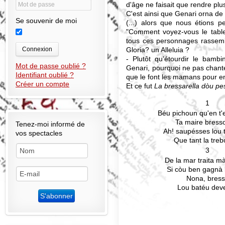
d'âge ne faisait que rendre plus
C'est ainsi que Genari orna de
Se souvenir de moi
(...) alors que nous étions p
"Comment voyez-vous le tablea
tous ces personnages rassemb
Gloria? un Alleluia ?
Connexion
- Plutôt qu'étourdir le bam
Mot de passe oublié ?
Genari, pourquoi ne pas chanter
Identifiant oublié ?
que le font les mamans pour en
Créer un compte
Et ce fut
La bressarella dòu p
1
Béu pichoun qu'en t
Ta maire bress
Tenez-moi informé de
Ah! saupésses lou 
vos spectacles
Que tant la tre
3
De la mar traita mà
Si còu ben gagnà 
Nona, bres
Lou batéu dev