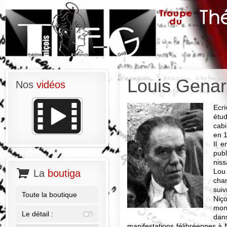
Louis Genar
Nos
vidéos
Ecri
étu
cabi
en 1
Il e
publ
nissa
Lou
La
boutiga
cha
sui
Toute la boutique
Niç
mon
Le détail :
dan
manifestations félibréennes à 