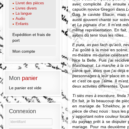
Livret des pièces
avec complicité. J'ai ensuite
Livres divers
capucin novice Gregori dans
L
La langue
Gag, le caviste Eliacin, mais
Audio
aussi souvent chanté sur scèn
Enfants
et
La pignata d'or
. Il m'est mê
même représentation. En fait, 
Expédition et frais de
avons dû tenir tous les rôles…
port
E pura, as pas fach qu'acò, ne
J'ai goûté à la mise en scène
Mon compte
mi-théâtre mi-danse célébrant
Nice la Belle. Puis j'ai récidi
Mascouinat
,
La marche à la c
parce que, alors que j'ai déjà e
personnages à leur place en sc
Mon
panier
et c'est ce que j'aime. Il m'es
deux activités différentes. Quan
Le panier est vide
Ti siès mes à escriéure, finda 
En fait, je lis beaucoup de piè
en mariage
de Tchekhov, je 
Connexion
pièce de chez nous : tous les 
y apportant notre couleur loca
du paysan prêt à se disputer 
mariage. Pour ma deuxième piè