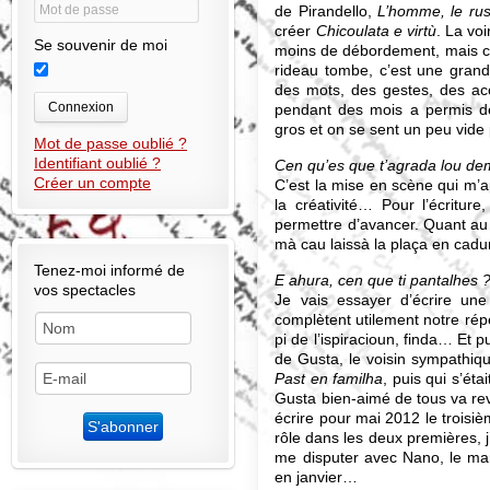
de Pirandello,
L’homme, le rust
créer
Chicoulata e virtù
. La vo
Se souvenir de moi
moins de débordement, mais ce 
rideau tombe, c’est une grande
des mots, des gestes, des acce
Connexion
pendant des mois a permis de
gros et on se sent un peu vide 
Mot de passe oublié ?
Identifiant oublié ?
Cen qu’es que t’agrada lou dema
Créer un compte
C’est la mise en scène qui m’app
la créativité… Pour l’écritur
permettre d’avancer. Quant au j
mà cau laissà la plaça en cadu
Tenez-moi informé de
E ahura, cen que ti pantalhes 
vos spectacles
Je vais essayer d’écrire un
complètent utilement notre rép
pi de l’ispiracioun, finda… Et 
de Gusta, le voisin sympathiq
Past en familha
, puis qui s’ét
Gusta bien-aimé de tous va re
écrire pour mai 2012 le troisième
rôle dans les deux premières, 
me disputer avec Nano, le mar
en janvier…