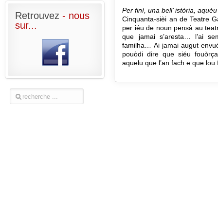
Per finì, una bell’ istòria, aqué
Retrouvez
- nous
Cinquanta-sièi an de Teatre Gag
sur...
per iéu de noun pensà au teat
que jamai s’aresta… l’ai 
familha… Ai jamai augut envuè
pouòdi dire que siéu fouòrç
aquelu que l’an fach e que lou 