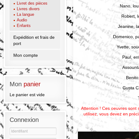
Livret des pièces
Nano, lou
Livres divers
La langue
Robert, 
Audio
Enfants
Jeanine, l
Domenico, pa
Expédition et frais de
port
Yvette, so
Mon compte
Paul, en
Assounta
Benito
Mon
panier
Gusta Ci
Le panier est vide
Attention ! Ces oeuvres sont 
utilisez, vous devez en préc
Connexion