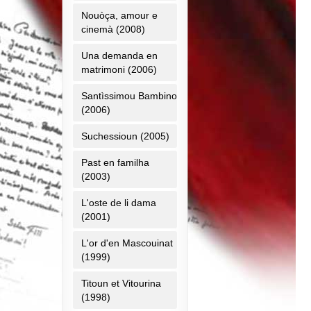
Nouòça, amour e
cinemà (2008)
Una demanda en
matrimoni (2006)
Santìssimou Bambino
(2006)
Suchessioun (2005)
Past en familha
(2003)
L'oste de li dama
(2001)
L'or d'en Mascouinat
(1999)
Titoun et Vitourina
(1998)