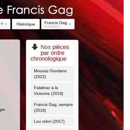
Francis Gag
 ?
Historique
le créateur
n
Nos
pièces
par ordre
chronologique
Moussù Giordano
(2022)
Falabrac à la
Victorine (2019)
Francis Gag, sempre
ger
(2018)
Lou relori (2017)