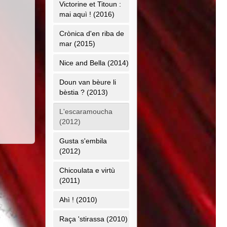
Victorine et Titoun :
mai aquì ! (2016)
Crònica d'en riba de
mar (2015)
Nice and Bella (2014)
Doun van bèure li
bèstia ? (2013)
L'escaramoucha
(2012)
Gusta s'embila
(2012)
Chicoulata e virtù
(2011)
Ahì ! (2010)
Raça 'stirassa (2010)