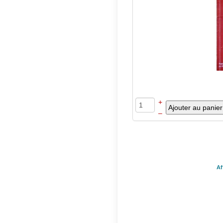
+
–
Af