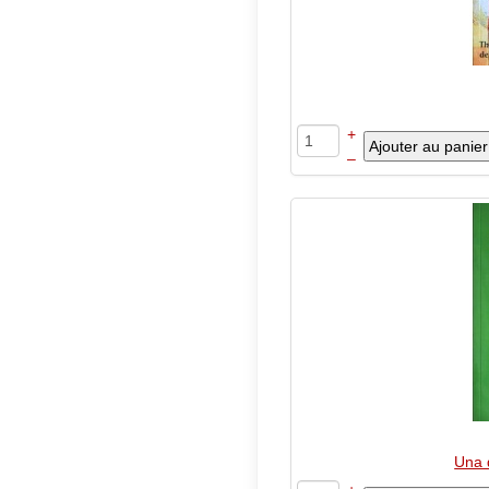
+
–
Una 