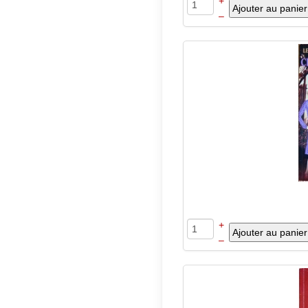
+
–
+
–