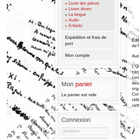
Livret des pièces
Livres divers
La langue
Audio
Enfants
Expédition et frais de
Édi
port
de 
Mon compte
Aut
L'O
con
con
deu
Mon
panier
org
Con
Le panier est vide
réf
cet
Connexion