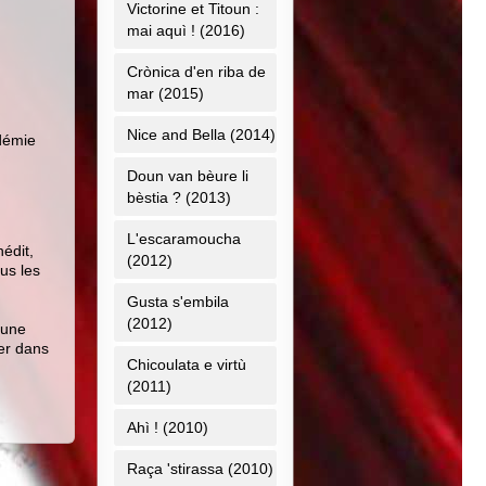
Victorine et Titoun :
mai aquì ! (2016)
Crònica d'en riba de
mar (2015)
Nice and Bella (2014)
adémie
Doun van bèure li
bèstia ? (2013)
L'escaramoucha
nédit,
(2012)
us les
Gusta s'embila
«
(2012)
 une
ner dans
Chicoulata e virtù
(2011)
Ahì ! (2010)
Raça 'stirassa (2010)