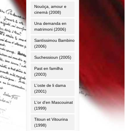
Nouòça, amour e
cinemà (2008)
Una demanda en
matrimoni (2006)
Santìssimou Bambino
(2006)
Suchessioun (2005)
Past en familha
(2003)
L'oste de li dama
(2001)
L'or d'en Mascouinat
(1999)
Titoun et Vitourina
(1998)