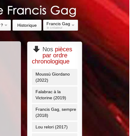
Francis Gag
 ?
Historique
le créateur
Nos
pièces
par ordre
chronologique
Moussù Giordano
(2022)
Falabrac à la
Victorine (2019)
Francis Gag, sempre
(2018)
Lou relori (2017)