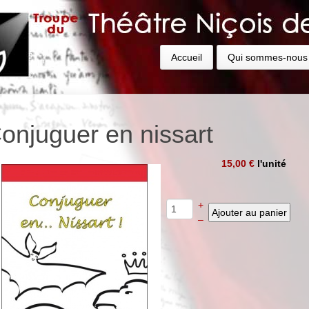
Accueil
Qui sommes-nous
onjuguer en nissart
15,00 €
l'unité
+
–