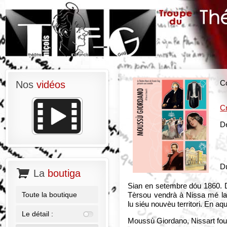
Nos
vidéos
C
C
D
Du
La
boutiga
Sian en setembre dóu 1860. D
Toute la boutique
Tèrsou vendrà à Nissa mé la 
lu siéu nouvèu territori. En a
Le détail :
Moussù Giordano, Nissart four