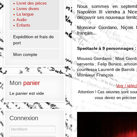
Livret des pièces
Nous sommes en septembre
Livres divers
Napoléon III viendra à Nic
La langue
découvrir ses nouveaux territo
Audio
Enfants
Monsieur Giordano, Niçois f
français...
Expédition et frais de
port
Spectacle à 9 personnages :
Mon compte
Moussù Giordano ; Misé Giordano
serventa ; Felip Bunico, amouro
countessa Laurenti de Bairols 
Monsieur François.
Mon
panier
Voir / télé
Attention ! Ces oeuvres sont soum
Le panier est vide
vous devez en préciser 
Connexion