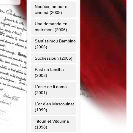
Nouòça, amour e
cinemà (2008)
Una demanda en
matrimoni (2006)
Santìssimou Bambino
(2006)
Suchessioun (2005)
Past en familha
(2003)
L'oste de li dama
(2001)
L'or d'en Mascouinat
(1999)
Titoun et Vitourina
(1998)