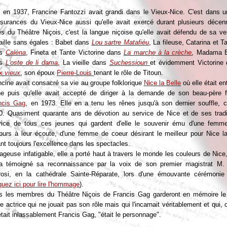
 en 1937, Francine Fantozzi avait grandi dans le Vieux-Nice. C'est dans u
ssurances du Vieux-Nice aussi qu'elle avait exercé durant plusieurs décen
és du Théâtre Niçois, c'est la langue niçoise qu'elle avait défendu de sa ve
aille sans égales : Babet dans
Lou sartre Matafiéu
, La fileuse, Catarina et 
ns
Calèna
,
Fineta et Tante Victorine dans
La marche à la crèche
, Madama B
ns
L'oste de li dama
, La vieille dans
Suchessioun
et évidemment Victorine
x vieux
, son époux
Pierre-Louis
tenant le rôle de Titoun.
ncine avait consacré sa vie au groupe folklorique
Nice la Belle
où elle était en
ne puis qu'elle avait accepté de diriger à la demande de son beau-père f
ncis Gag
, en 1973. Elle en a tenu les rênes jusqu'à son dernier souffle, c
0. Quasiment quarante ans de dévotion au service de Nice et de ses tradi
vice de tous ces jeunes qui gardent d'elle le souvenir ému d'une femm
jours à leur écoute, d'une femme de coeur désirant le meilleur pour Nice la
ant toujours l'excellence dans les spectacles.
ageuse infatigable, elle a porté haut à travers le monde les couleurs de Nice
 a témoigné sa reconnaissance par la voix de son premier magistrat M. 
rosi, en la cathédrale Sainte-Réparate, lors d'une émouvante cérémonie 
quez ici pour lire l'hommage
).
s les membres du Théâtre Niçois de Francis Gag garderont en mémoire le
ne actrice qui ne jouait pas son rôle mais qui l'incarnait véritablement et qui
était inlassablement Francis Gag, "était le personnage".