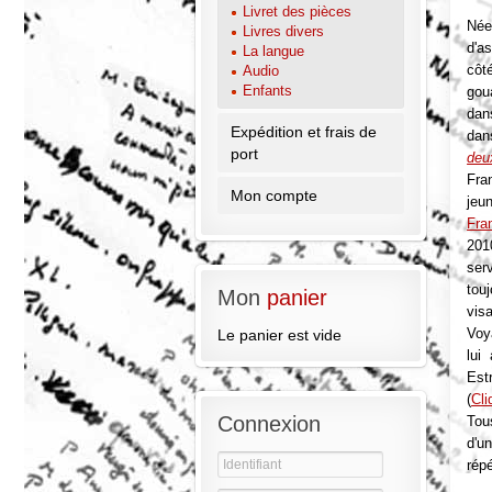
Livret des pièces
Née
Livres divers
d'a
La langue
côt
Audio
Enfants
gou
da
Expédition et frais de
da
port
deu
Fra
Mon compte
jeu
Fra
201
ser
tou
Mon
panier
vis
Voy
Le panier est vide
lui
Est
(
Cli
Connexion
Tou
d'u
rép