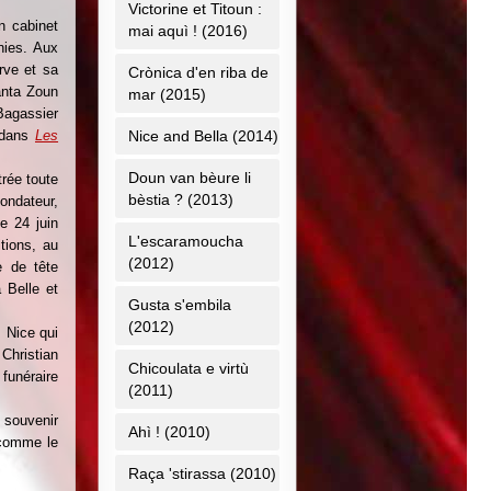
Victorine et Titoun :
n cabinet
mai aquì ! (2016)
nies. Aux
rve et sa
Crònica d'en riba de
Tanta Zoun
mar (2015)
agassier
 dans
Les
Nice and Bella (2014)
Doun van bèure li
trée toute
bèstia ? (2013)
ondateur,
e 24 juin
L'escaramoucha
tions, au
(2012)
e de tête
 Belle et
Gusta s'embila
(2012)
, Nice qui
Christian
Chicoulata e virtù
funéraire
(2011)
 souvenir
Ahì ! (2010)
, comme le
Raça 'stirassa (2010)