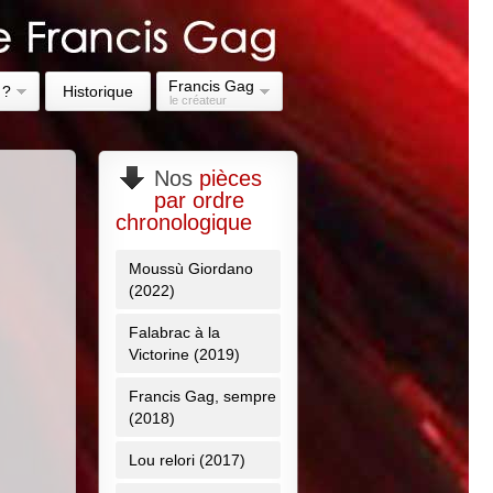
Francis Gag
 ?
Historique
le créateur
Nos
pièces
par ordre
chronologique
Moussù Giordano
(2022)
Falabrac à la
Victorine (2019)
Francis Gag, sempre
(2018)
Lou relori (2017)