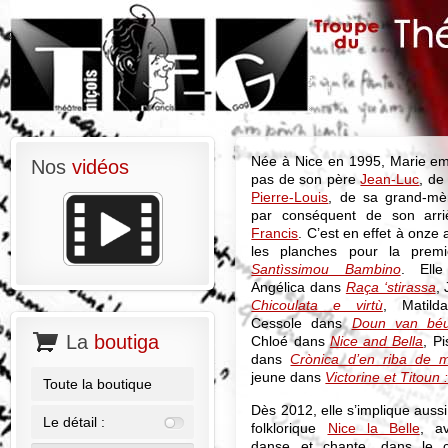
Née à Nice en 1995, Marie emb
Nos
vidéos
pas de son père
Jean-Luc
, de
Pierre-Louis
, de sa grand-m
par conséquent de son arri
Francis
. C’est en effet à onze 
les planches pour la premi
Santìssimou Bambino
. Elle
Angélica dans
Raça ‘stirassa
,
Chicoulata e virtù
, Matilda
Cessole dans
Doun van béur
La
boutiga
Chloé dans
Nice and Bella
, P
dans
Crònica d’en riba de 
jeune dans
Victorine et Titoun 
Toute la boutique
Dès 2012, elle s’implique auss
Le détail :
folklorique
Nice la Belle
, av
danse et chante, dans le 