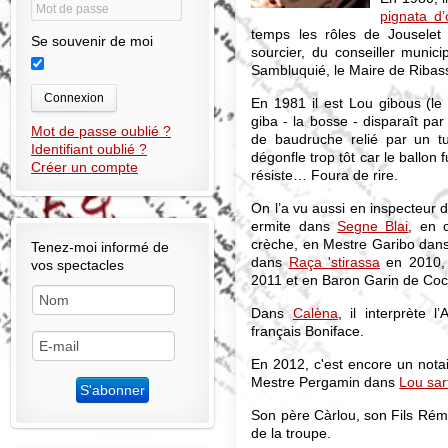
pignata d’
temps les rôles de Jouselet
Se souvenir de moi
sourcier, du conseiller munic
Sambluquié, le Maire de Ribass
Connexion
En 1981 il est Lou gibous (l
giba - la bosse - disparaît par
Mot de passe oublié ?
de baudruche relié par un t
Identifiant oublié ?
dégonfle trop tôt car le ballon
Créer un compte
résiste… Foura de rire.
On l’a vu aussi en inspecteur 
ermite dans
Segne Blai
, en 
crèche, en Mestre Garibo dan
Tenez-moi informé de
dans
Raça 'stirassa
en 2010, 
vos spectacles
2011 et en Baron Garin de Co
Dans
Calèna
, il interprète l
français Boniface.
En 2012, c'est encore un notair
Mestre Pergamin dans
Lou sar
Son père Càrlou, son Fils Rém
de la troupe.