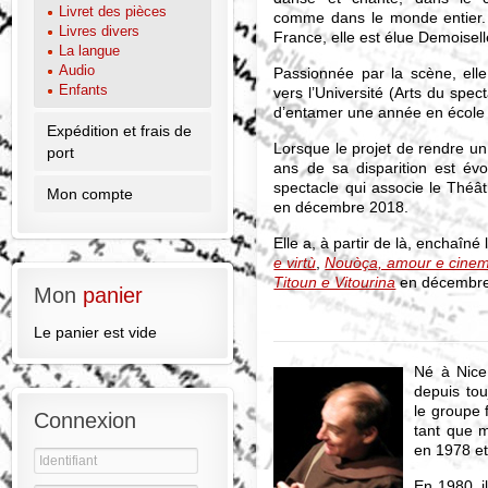
Livret des pièces
comme dans le monde entier. P
Livres divers
France, elle est élue Demoisel
La langue
Audio
Passionnée par la scène, el
Enfants
vers l’Université (Arts du spec
d’entamer une année en école 
Expédition et frais de
Lorsque le projet de rendre u
port
ans de sa disparition est évo
spectacle qui associe le Théât
Mon compte
en décembre 2018.
Elle a, à partir de là, enchaîn
e virtù
,
Nouòça, amour e cine
Titoun e Vitourina
en décembre
Mon
panier
Le panier est vide
Né à Nice 
depuis tou
le groupe 
Connexion
tant que m
en 1978 et
En 1980, il