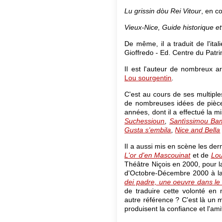
Lu grissin dòu Rei Vitour
, en c
Vieux-Nice, Guide historique et
De même, il a traduit de l'ital
Gioffredo - Ed. Centre du Patri
Il est l'auteur de nombreux a
Lou sourgentin
.
C'est au cours de ses multipl
de nombreuses idées de pièce
années, dont il a effectué la 
Suchessioun
,
Santìssimou Ba
Gusta s'embila
,
Nice and Bella
Il a aussi mis en scène les de
L'or d'en Mascouinat
et de
Lou
Théâtre Niçois en 2000, pour laq
d'Octobre-Décembre 2000 à l
dei padre, une oeuvre dans le 
de traduire cette volonté en
autre référence ? C'est là un my
produisent la confiance et l'amit