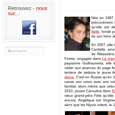
Retrouvez
- nous
sur...
Née en 1987 à
précocément p
qu'elle est 
Belle
, fondé 
de son frère J
En 2007, elle 
Cardella, amo
de Ribassièr
Fineta, engagée dans
La marc
paysanne Guilhaumeta, elle 
céder aux avances du page A
tentera de séduire le jeune A
dama
. C'est en Russie qu'en 2
cause son union avec son vois
familial, alors même que celui
2010, jouant Caroulina dans
R
vieux grand-père Félis qu'elle
encore, Angélique est Virgin
alors que les Niçois votent, le 1